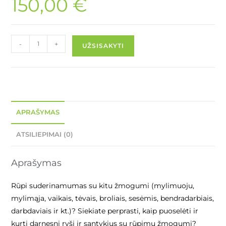
150,00
€
-
+
UŽSISAKYTI
APRAŠYMAS
ATSILIEPIMAI (0)
Aprašymas
Rūpi suderinamumas su kitu žmogumi (mylimuoju,
mylimąja, vaikais, tėvais, broliais, sesėmis, bendradarbiais,
darbdaviais ir kt.)? Siekiate perprasti, kaip puoselėti ir
kurti darnesnį ryšį ir santykius su rūpimu žmogumi?