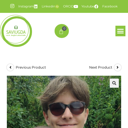
Instagram
Linkedin
ORCID
Youtube
Facebook
0
Previous Product
Next Product