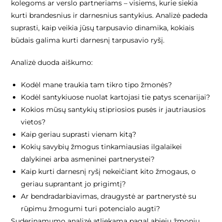
kolegoms ar verslo partneriams – visiems, kurie siekia
kurti brandesnius ir darnesnius santykius. Analizė padeda
suprasti, kaip veikia jūsų tarpusavio dinamika, kokiais
būdais galima kurti darnesnį tarpusavio ryšį.
Analizė duoda aiškumo:
Kodėl mane traukia tam tikro tipo žmonės?
Kodėl santykiuose nuolat kartojasi tie patys scenarijai?
Kokios mūsų santykių stipriosios pusės ir jautriausios
vietos?
Kaip geriau suprasti vienam kitą?
Kokių savybių žmogus tinkamiausias ilgalaikei
dalykinei arba asmeninei partnerystei?
Kaip kurti darnesnį ryšį nekeičiant kito žmogaus, o
geriau suprantant jo prigimtį?
Ar bendradarbiavimas, draugystė ar partnerystė su
rūpimu žmogumi turi potencialo augti?
Suderinamumo analizė atliekama pagal abiejų žmonių