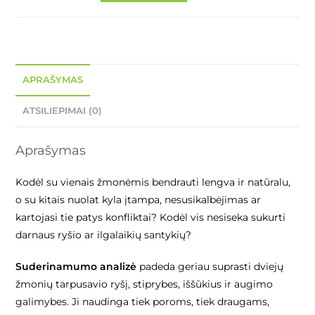
APRAŠYMAS
ATSILIEPIMAI (0)
Aprašymas
Kodėl su vienais žmonėmis bendrauti lengva ir natūralu,
o su kitais nuolat kyla įtampa, nesusikalbėjimas ar
kartojasi tie patys konfliktai? Kodėl vis nesiseka sukurti
darnaus ryšio ar ilgalaikių santykių?
Suderinamumo analizė
padeda geriau suprasti dviejų
žmonių tarpusavio ryšį, stiprybes, iššūkius ir augimo
galimybes. Ji naudinga tiek poroms, tiek draugams,