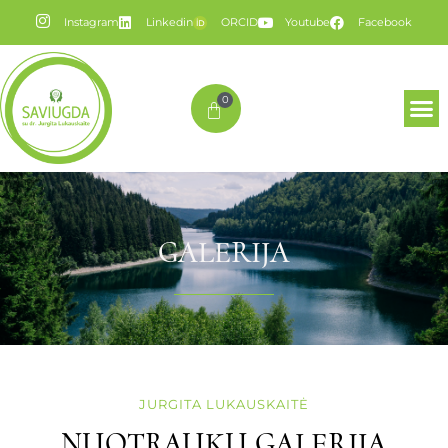
Instagram
Linkedin
ORCID
Youtube
Facebook
0
GALERIJA
JURGITA LUKAUSKAITĖ
NUOTRAUKŲ GALERIJA