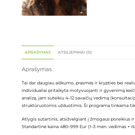
APRAŠYMAS
ATSILIEPIMAI (0)
Aprašymas
Tai dar daugiau aiškumo, prasmės ir krypties bei rea
individualiai pritaikyta motyvuojanti ir gyvenimą kei
analizę, jam suteikiu 4–12 savaičių vedimą (konsultaci
struktūruotomis užduotimis. Ši programa tinkama tik
Atlygis sutartinis, atsižvelgiant į žmogaus poreikius i
Standartinė kaina 480–999 Eur (1–3 mėn. vedimas + išs