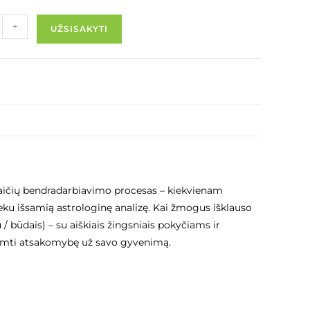
+
UŽSISAKYTI
vaičių bendradarbiavimo procesas – kiekvienam
eku išsamią astrologinę analizę. Kai žmogus išklauso
/ būdais) – su aiškiais žingsniais pokyčiams ir
siimti atsakomybę už savo gyvenimą.