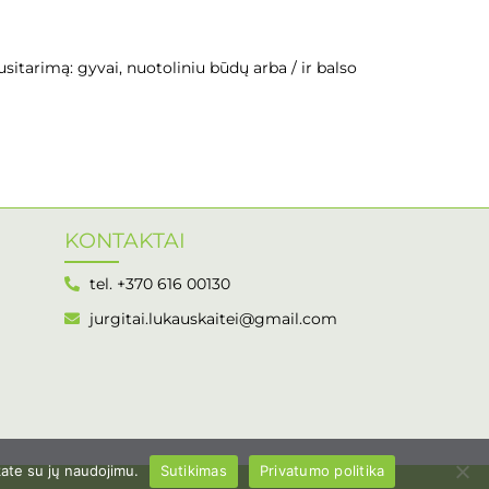
usitarimą: gyvai, nuotoliniu būdų arba / ir balso
KONTAKTAI
tel. +370 616 00130
jurgitai.lukauskaitei@gmail.com
kate su jų naudojimu.
Sutikimas
Privatumo politika