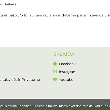
r laikas).
tu el. paštu. O toliau bendraujama ir dirbama pagal individualų s
SKLAIDA
Facebook
Instagram
 taisyklės ir Privatumo
Youtube
i slapukai (cookies). Tolesnis naudojimasis svetaine reiškia, kad sutin
taLukauskaite.com © 2021–2026