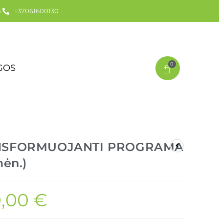
m
+37061600130
0
GOS
NSFORMUOJANTI PROGRAMA
mėn.)
,00
€