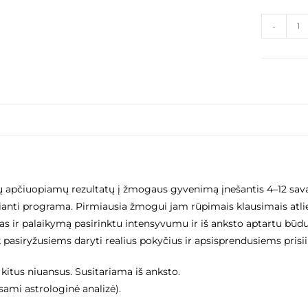
-
lių apčiuopiamų rezultatų į žmogaus gyvenimą įnešantis 4–12 sa
čianti programa. Pirmiausia žmogui jam rūpimais klausimais atli
jas ir palaikymą pasirinktu intensyvumu ir iš anksto aptartu būdu 
 pasiryžusiems daryti realius pokyčius ir apsisprendusiems pri
r kitus niuansus. Susitariama iš anksto.
ami astrologinė analizė).