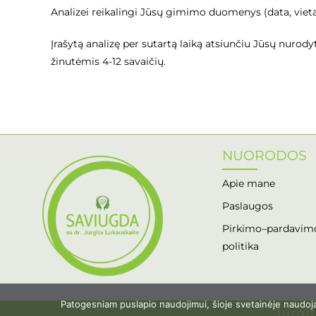
Analizei reikalingi Jūsų gimimo duomenys (data, vieta i
Įrašytą analizę per sutartą laiką atsiunčiu Jūsų nurody
žinutėmis 4-12 savaičių.
NUORODOS
Apie mane
Paslaugos
Pirkimo–pardavimo
politika
Patogesniam puslapio naudojimui, šioje svetainėje naudojam
Jurgi