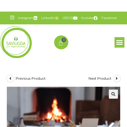
Instagram
Linkedin
ORCID
Youtube
Facebook
0
Previous Product
Next Product