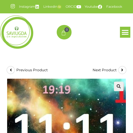
Instagram
Linkedin
ORCID
Youtube
Facebook
0
Previous Product
Next Product