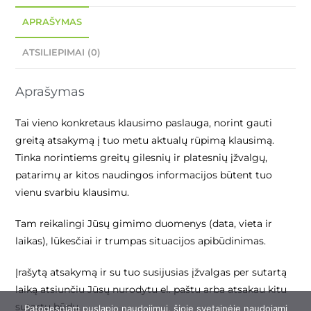
APRAŠYMAS
ATSILIEPIMAI (0)
Aprašymas
Tai vieno konkretaus klausimo paslauga, norint gauti
greitą atsakymą į tuo metu aktualų rūpimą klausimą.
Tinka norintiems greitų gilesnių ir platesnių įžvalgų,
patarimų ar kitos naudingos informacijos būtent tuo
vienu svarbiu klausimu.
Tam reikalingi Jūsų gimimo duomenys (data, vieta ir
laikas), lūkesčiai ir trumpas situacijos apibūdinimas.
Įrašytą atsakymą ir su tuo susijusias įžvalgas per sutartą
laiką atsiunčiu Jūsų nurodytu el. paštu arba atsakau kitu
sutartu būdu.
Patogesniam puslapio naudojimui, šioje svetainėje naudojami