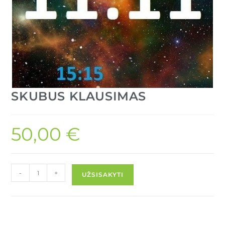
SKUBUS KLAUSIMAS
50,00
€
-
+
UŽSISAKYTI