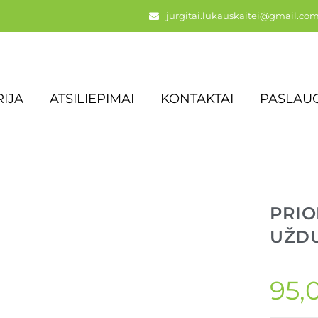
jurgitai.lukauskaitei@gmail.co
IJA
ATSILIEPIMAI
KONTAKTAI
PASLAU
PRIO
UŽD
95,