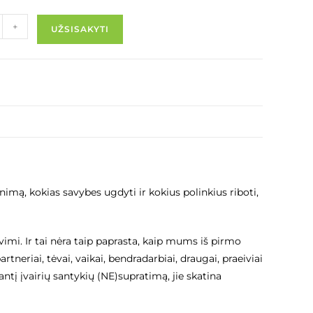
+
UŽSISAKYTI
enimą, kokias savybes ugdyti ir kokius polinkius riboti,
mi. Ir tai nėra taip paprasta, kaip mums iš pirmo
artneriai, tėvai, vaikai, bendradarbiai, draugai, praeiviai
antį įvairių santykių (NE)supratimą, jie skatina