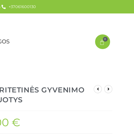
m
+37061600130
0
GOS
RITETINĖS GYVENIMO
UOTYS
00
€