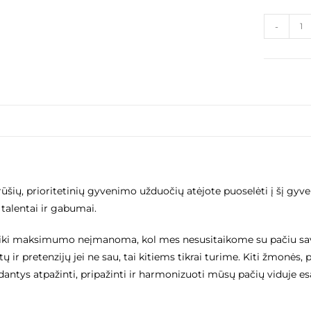
-
ų rūšių, prioritetinių gyvenimo užduočių atėjote puoselėti į šį gyv
talentai ir gabumai.
ėti iki maksimumo neįmanoma, kol mes nesusitaikome su pačiu savi
ų ir pretenzijų jei ne sau, tai kitiems tikrai turime. Kiti žmonės, p
edantys atpažinti, pripažinti ir harmonizuoti mūsų pačių viduje es