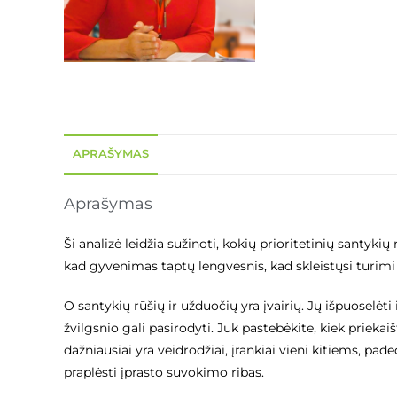
APRAŠYMAS
Aprašymas
Ši analizė leidžia sužinoti, kokių prioritetinių santyki
kad gyvenimas taptų lengvesnis, kad skleistųsi turimi 
O santykių rūšių ir užduočių yra įvairių. Jų išpuosel
žvilgsnio gali pasirodyti. Juk pastebėkite, kiek priekaišt
dažniausiai yra veidrodžiai, įrankiai vieni kitiems, pad
praplėsti įprasto suvokimo ribas.