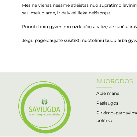
Mes nė vienas nesame atleistas nuo supratimo lavinimo
sau meluojame, ir dalykai lieka neišspręsti.
Prioritetinių gyvenimo užduočių analizę atsiunčiu įra
Jeigu pageidaujate susitikti nuotoliniu būdu arba gyv
NUORODOS
Apie mane
Paslaugos
Pirkimo–pardavimo
politika