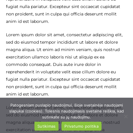
fugiat nulla pariatur. Excepteur sint occaecat cupidatat
non proident, sunt in culpa qui officia deserunt mollit
anim id est laborum.
Lorem ipsum dolor sit amet, consectetur adipiscing elit,
sed do eiusmod tempor incididunt ut labore et dolore
magna aliqua. Ut enim ad minim veniam, quis nostrud
exercitation ullamco laboris nisi ut aliquip ex ea
commodo consequat. Duis aute irure dolor in
reprehenderit in voluptate velit esse cillum dolore eu
fugiat nulla pariatur. Excepteur sint occaecat cupidatat
non proident, sunt in culpa qui officia deserunt mollit
anim id est laborum.
Patogesniam puslapio naudojimui, šioje svetainėje naudojami
Lorem ipsum dolor sit amet, consectetur adipiscing elit,
slapukai (cookies). Tolesnis naudojimasis svetaine reiškia, kad
sed do eiusmod tempor incididunt ut labore et dolore
sutinkate su jų naudojimu.
magna aliqua. Ut enim ad minim veniam, quis nostrud
Sutikimas
Privatumo politika
exercitation ullamco laboris nisi ut aliquip ex ea