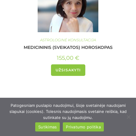
ASTROLOGINĖ KONSULTACIJA
MEDICININIS (SVEIKATOS) HOROSKOPAS
155,00
€
UŽSISAKYTI
Patogesniam puslapio naudojimui, šioje svetainėje naudojami
slapukai (cookies). Tolesnis naudojimasis svetaine reiškia, kad
sutinkate su jų naudojimu.
Sutikimas
Privatumo politika