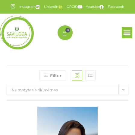
Instagram
Linkedin
ORCID
Youtube
Facebook
0
Filter
Numatytasis rikiavimas