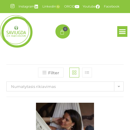
Instagram
Linkedin
ORCID
Youtube
Facebook
0
Filter
Numatytasis rikiavimas