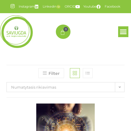
Instagram
Linkedin
ORCID
Youtube
Facebook
0
Filter
Numatytasis rikiavimas